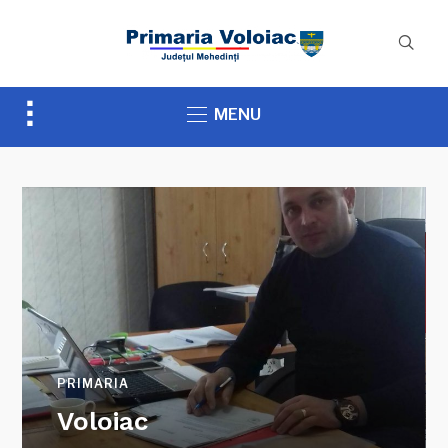
Toggle
MENU
sidebar
&
navigation
PRIMARIA
Voloiac