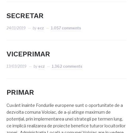
SECRETAR
24/11/2019
by
ecz
1.057 comments
VICEPRIMAR
13/03/2019
by
ecz
1.362 comments
PRIMAR
Cuvânt înainte Fondurile europene sunt o oportunitate de a
dezvolta comuna Voloiac, de a-şi atinge maximum de
potenţial, prin implementarea unei strategii pe termen lung,
ce implică realizarea de proiecte benefice tuturor locuitorilor
zonei . Administraţia Locală a comunei Voloiac are în vedere