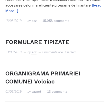
accesarea celor mai eficiente programe de finanţare
[Read
More…]
13/03/2019
by
ecz
15.053 comments
FORMULARE TIPIZATE
13/03/2019
by
ecz
Comments are Disabled
ORGANIGRAMA PRIMARIEI
COMUNEI Voloiac
01/03/2019
by
caznet
13 comments