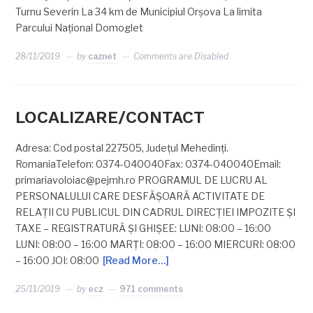
Turnu Severin La 34 km de Municipiul Orşova La limita
Parcului Naţional Domoglet
28/11/2019
by
caznet
Comments are Disabled
LOCALIZARE/CONTACT
Adresa: Cod postal 227505, Județul Mehedinți.
RomaniaTelefon: 0374-040040Fax: 0374-040040Email:
primariavoloiac@pejmh.ro
PROGRAMUL DE LUCRU AL
PERSONALULUI CARE DESFĂŞOARĂ ACTIVITATE DE
RELAŢII CU PUBLICUL DIN CADRUL DIRECŢIEI IMPOZITE ŞI
TAXE – REGISTRATURĂ ŞI GHIŞEE: LUNI: 08:00 – 16:00
LUNI: 08:00 – 16:00 MARŢI: 08:00 – 16:00 MIERCURI: 08:00
– 16:00 JOI: 08:00
[Read More…]
25/11/2019
by
ecz
971 comments